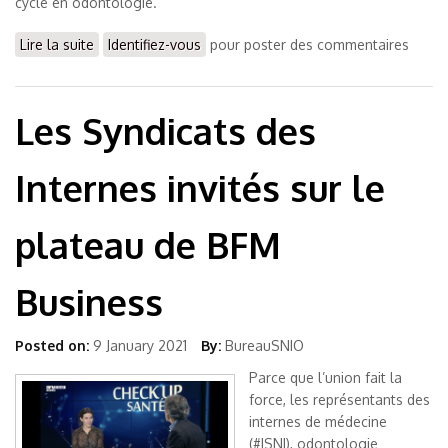
cycle en odontologie.
Lire la suite
de Campagne vaccinale
Identifiez-vous
pour poster des commentaires
Les Syndicats des
Internes invités sur le
plateau de BFM
Business
Posted on:
9 January 2021
By:
BureauSNIO
Parce que l’union fait la
force, les représentants des
internes de médecine
(#ISNI), odontologie