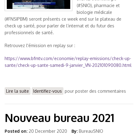
(#SNIO), pharmacie et
biologie médicale
(#FNSIPBM) seront présents ce week end sur le plateau de
check up santé, pour parler de l’internat et du futur des
professionnels de santé.
Retrouvez l'émission en replay sur :
https://www.bfmtv.com/economie/replay-emissions/check-up-
sante/check-up-sante-samedi-9-janvier_VN-202101090080.html
Lire la suite
de Les Syndicats des Internes invités sur le plateau de
Identifiez-vous
pour poster des commentaires
BFM Business
Nouveau bureau 2021
Posted on:
20 December 2020
By:
BureauSNIO