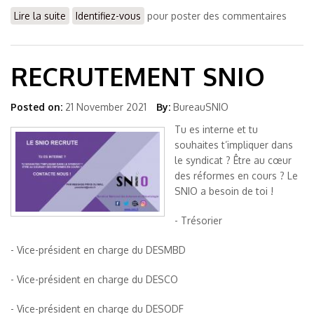
Lire la suite
de Election du Nouveau Bureau 2023
Identifiez-vous
pour poster des commentaires
RECRUTEMENT SNIO
Posted on:
21 November 2021
By:
BureauSNIO
Tu es interne et tu
souhaites t’impliquer dans
le syndicat ? Être au cœur
des réformes en cours ? Le
SNIO a besoin de toi !
- Trésorier
- Vice-président en charge du DESMBD
- Vice-président en charge du DESCO
- Vice-président en charge du DESODF