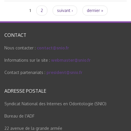
Pages
1
2
suivant ›
dernier »
CONTACT
Nous contacter :
contact@snio.fr
Informations sur le site :
webmaster@snio.fr
Contact partenariats :
president@snio.fr
ADRESSE POSTALE
Syndicat National des Internes en Odontologie (SNIO)
Bureau de l'ADF
22 avenue de la grande armée