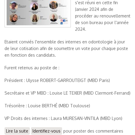
s'est réuni en cette fin
Janvier 2024 afin de
procéder au renouvellement
de son bureau pour l'année
2024.
Etaient conviés l'ensemble des internes en odontologie à jour
de leur cotisation afin de soumettre un vote pour chaque poste
en fonction des candidats.
Furent retenus au poste de :
Président : Ulysse ROBERT-GARROUTEIGT (MBD Paris)
Secrétaire et VP MBD : Louise LE TEXIER (MBD Clermont-Ferrand)
Trésorière : Louise BERTHÉ (MBD Toulouse)
VP Droits des internes : Laura MURESAN-VINTILA (MBD Lyon)
Lire la suite
de Le SNIO élit son nouveau bureau
Identifiez-vous
pour poster des commentaires