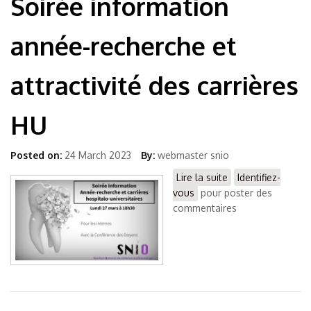
Soirée information
année-recherche et
attractivité des carrières
HU
Posted on:
24 March 2023
By:
webmaster snio
Lire la suite
de Soirée
Identifiez-
vous
pour poster des
information
commentaires
année-recherche
et attractivité des
carrières HU