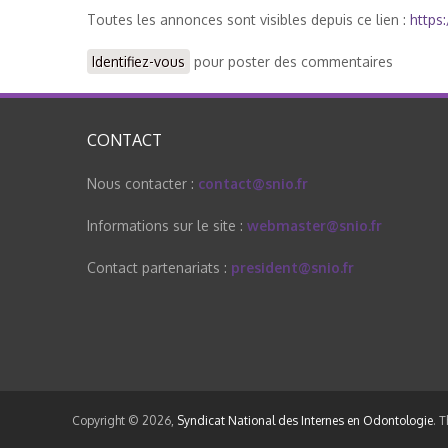
Toutes les annonces sont visibles depuis ce lien :
https
Identifiez-vous
pour poster des commentaires
CONTACT
Nous contacter :
contact@snio.fr
Informations sur le site :
webmaster@snio.fr
Contact partenariats :
president@snio.fr
Copyright © 2026,
Syndicat National des Internes en Odontologie
. 