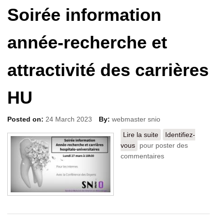
Soirée information
année-recherche et
attractivité des carrières
HU
Posted on:
24 March 2023
By:
webmaster snio
Lire la suite
de Soirée
Identifiez-
vous
pour poster des
information année-
commentaires
recherche et
attractivité des
carrières HU