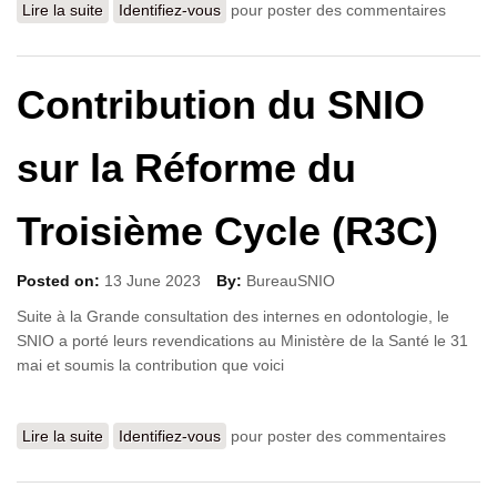
Lire la suite
de Le SNIO élit son nouveau bureau
Identifiez-vous
pour poster des commentaires
Contribution du SNIO
sur la Réforme du
Troisième Cycle (R3C)
Posted on:
13 June 2023
By:
BureauSNIO
Suite à la Grande consultation des internes en odontologie, le
SNIO a porté leurs revendications au Ministère de la Santé le 31
mai et soumis la contribution que voici
Lire la suite
de Contribution du SNIO sur la Réforme du Troisième
Identifiez-vous
pour poster des commentaires
Cycle (R3C)