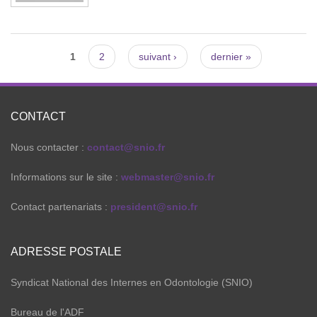
Pages
1
2
suivant ›
dernier »
CONTACT
Nous contacter :
contact@snio.fr
Informations sur le site :
webmaster@snio.fr
Contact partenariats :
president@snio.fr
ADRESSE POSTALE
Syndicat National des Internes en Odontologie (SNIO)
Bureau de l'ADF