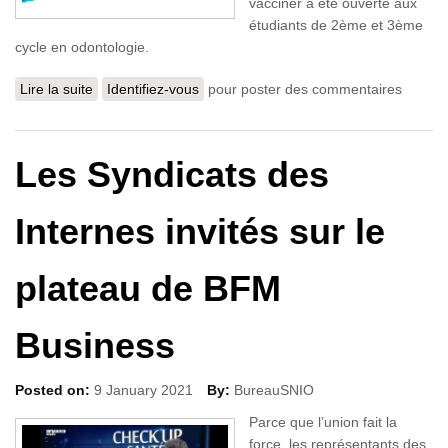
vacciner a été ouverte aux
étudiants de 2ème et 3ème
cycle en odontologie.
Lire la suite
de Campagne vaccinale
Identifiez-vous
pour poster des commentaires
Les Syndicats des
Internes invités sur le
plateau de BFM
Business
Posted on:
9 January 2021
By:
BureauSNIO
Parce que l’union fait la
force, les représentants des