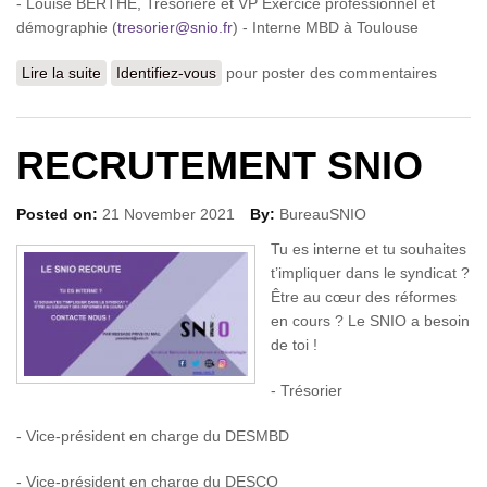
- Louise BERTHÉ, Trésorière et VP Exercice professionnel et
démographie (
tresorier@snio.fr
) - Interne MBD à Toulouse
Lire la suite
de Election du Nouveau Bureau 2023
Identifiez-vous
pour poster des commentaires
RECRUTEMENT SNIO
Posted on:
21 November 2021
By:
BureauSNIO
Tu es interne et tu souhaites
t’impliquer dans le syndicat ?
Être au cœur des réformes
en cours ? Le SNIO a besoin
de toi !
- Trésorier
- Vice-président en charge du DESMBD
- Vice-président en charge du DESCO