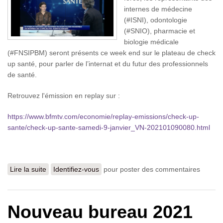
internes de médecine
(#ISNI), odontologie
(#SNIO), pharmacie et
biologie médicale
(#FNSIPBM) seront présents ce week end sur le plateau de check
up santé, pour parler de l’internat et du futur des professionnels
de santé.
Retrouvez l'émission en replay sur :
https://www.bfmtv.com/economie/replay-emissions/check-up-
sante/check-up-sante-samedi-9-janvier_VN-202101090080.html
Lire la suite
de Les Syndicats des Internes invités sur le plateau de
Identifiez-vous
pour poster des commentaires
BFM Business
Nouveau bureau 2021